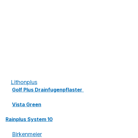
Welche Öko-Pflaster 
Hersteller gibt es in der 
Region?
In Ortenau, Kinzigtal & 
Schwarzwald gibt es Top-
Hersteller für 
wasserdurchlässiges Pflaster.
1. 
Lithonplus
🏡 
Golf Plus Drainfugenpflaster
– 
Perfekt für Einfahrten & Parkplätze.
🌱 
Vista Green
 30x15x8
 – 
Moderner Look mit breiten Fugen.♻ 
Rainplus System 10
 – Nachhaltiges 
Pflaster mit Recycling-Anteil.
2. 
Birkenmeier