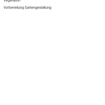
Vegetation
🌧️💸
Vorbereitung Gartengestaltung
Warum Öko-Pflaster die 
beste Wahl für dein 
Grundstück ist
Du bekommst Post von der Stadt – 
eine fette Rechnung für 
Abwassergebühren. 😱 Dabei hast 
du gar nicht mehr Wasser 
verbraucht! 
Tja, willkommen in der 
Welt der Flächenversiegelung.