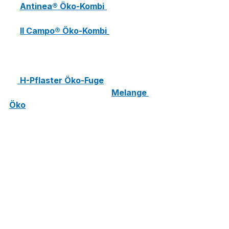
🛠 
Antinea® Öko-Kombi
– 
Rustikales Pflaster mit Öko-Funktion.
🎨 
Il Campo® Öko-Kombi
– 
Strukturierte Oberfläche mit 
modernem Design.
3. Hermann Uhl KG
🚗
H-Pflaster Öko-Fuge
 – Hält auch 
starkem Verkehr stand.🏗 
Melange 
Öko
 – Hochbelastbar mit feiner 
Versickerungsfuge.
📌 
Tipp:
 Diese Hersteller bieten 
verschiedene Farben & 
Verlegemuster
 – von rustikal bis 
hochmodern!
Extra-Tipp: 