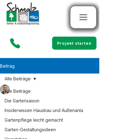
Projekt starten
Beitrag
Alle Beiträge
Marco Schmalz
Alle Beiträge
16. März 2025
4 Min. Lesezeit
Öko-Pflaster im Ortenau-
Die Gartensaison
Kreis & Schwarzwald:
Insiderwissen Hausbau und Außenanla
Gartenpflege leicht gemacht
Warum du kein Geld mehr
Garten-Gestaltungsideen
für Regen zahlen solltest!