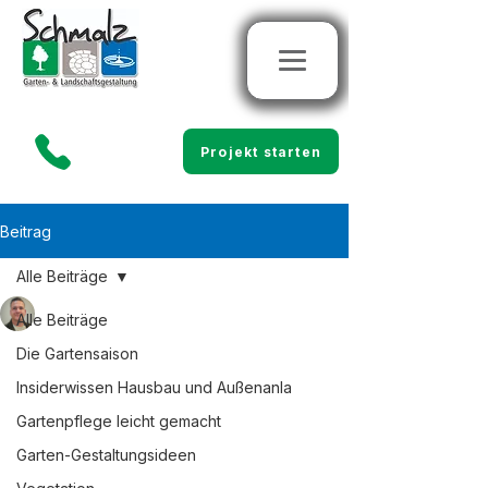
Projekt starten
Beitrag
Alle Beiträge
Marco Schmalz
Alle Beiträge
14. Apr.
4 Min. Lesezeit
Dünger mit
Die Gartensaison
Unkrautvernichter – ist
Insiderwissen Hausbau und Außenanla
Gartenpflege leicht gemacht
das legal und sinnvoll?
Garten-Gestaltungsideen
Unkraut im Rasen ist ein häufiges 