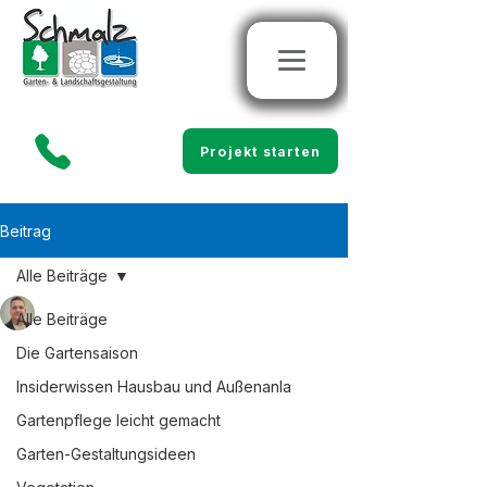
Projekt starten
Beitrag
Alle Beiträge
Marco Schmalz
Alle Beiträge
1. Feb.
3 Min. Lesezeit
Gartenplanung vom Profi
Die Gartensaison
im Ortenaukreis – 3D-
Insiderwissen Hausbau und Außenanla
Gartenpflege leicht gemacht
Planung für Ihren
Garten-Gestaltungsideen
Traumgarten