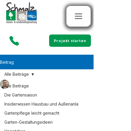
Projekt starten
Beitrag
Alle Beiträge
Marco Schmalz
Alle Beiträge
5. Apr. 2025
0 Min. Lesezeit
Pflegeleichte
Die Gartensaison
Hangbefestigung mit
Insiderwissen Hausbau und Außenanla
Gartenpflege leicht gemacht
Kokosmatte & Vinca minor
Garten-Gestaltungsideen
– dauerhaft grün, sicher &