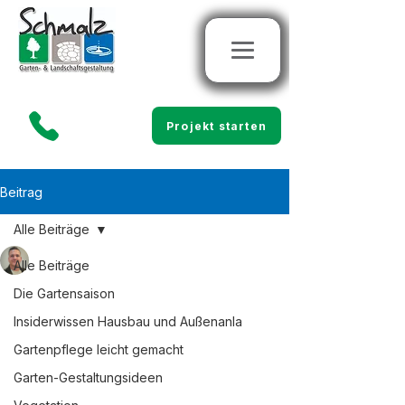
Projekt starten
Beitrag
Alle Beiträge
Marco Schmalz
Alle Beiträge
6. Juli
4 Min. Lesezeit
Tipps zur Auswahl der
Die Gartensaison
besten Zaunbau-Firma für
Insiderwissen Hausbau und Außenanla
Gartenpflege leicht gemacht
Ihren Zaunbau im
Garten-Gestaltungsideen
Kinzigtal