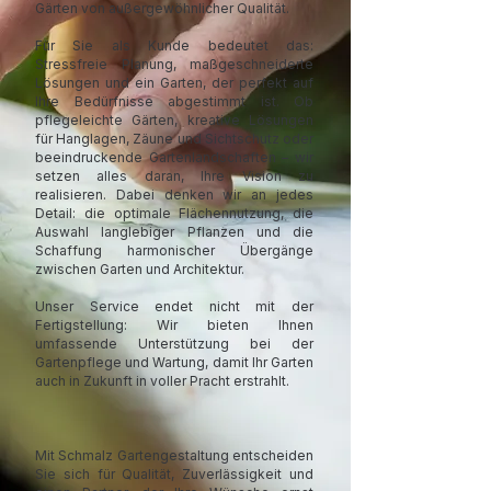
Gärten von außergewöhnlicher Qualität.
Für Sie als Kunde bedeutet das:
Stressfreie Planung, maßgeschneiderte
Lösungen und ein Garten, der perfekt auf
Ihre Bedürfnisse abgestimmt ist. Ob
pflegeleichte Gärten, kreative Lösungen
für Hanglagen, Zäune und Sichtschutz oder
beeindruckende Gartenlandschaften – wir
setzen alles daran, Ihre Vision zu
realisieren. Dabei denken wir an jedes
Detail: die optimale Flächennutzung, die
Auswahl langlebiger Pflanzen und die
Schaffung harmonischer Übergänge
zwischen Garten und Architektur.
Unser Service endet nicht mit der
Fertigstellung: Wir bieten Ihnen
umfassende Unterstützung bei der
Gartenpflege und Wartung, damit Ihr Garten
auch in Zukunft in voller Pracht erstrahlt.
Mit Schmalz Gartengestaltung entscheiden
Sie sich für Qualität, Zuverlässigkeit und