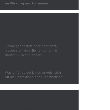
an Wirkung und Harmonie.
Fehlentscheidungen, die später
teuer werden
Einmal gepflastert oder bepflanzt,
lassen sich viele Elemente nur mit
hohem Aufwand ändern.
Was anfangs gut klingt, erweist sich
oft als unpraktisch oder unästhetisch.
Wichtige Details bleiben