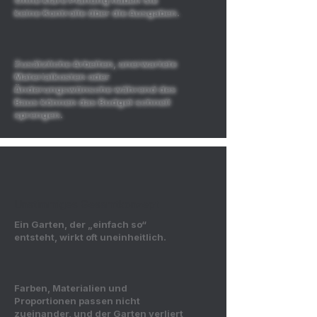
Ohne klare Planung haben Sie
keine Kontrolle über die Ausgaben.
Zusätzliche Arbeiten, unerwartete
Materialkosten oder
Änderungswünsche während des
Baus können das Budget schnell
sprengen.
Unstimmiges Gesamtkonzept
Ein Garten, der „einfach so“
entsteht, wirkt oft uneinheitlich.
Farben, Materialien und
Proportionen passen nicht
zueinander, und der Garten verliert