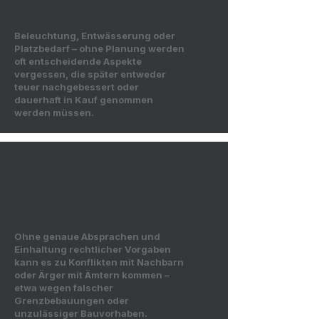
unberücksichtigt
Beleuchtung, Entwässerung oder
Platzbedarf – ohne Planung werden
oft entscheidende Aspekte
vergessen, die später entweder
teuer nachgebessert oder
dauerhaft in Kauf genommen
werden müssen.
Probleme mit Nachbarn oder
Behörden
Ohne genaue Absprachen und
Einhaltung rechtlicher Vorgaben
kann es zu Konflikten mit Nachbarn
oder Ärger mit Ämtern kommen –
etwa wegen falscher
Grenzbebauungen oder
unzulässiger Bauvorhaben.