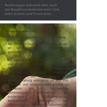
Änderungen während oder nach
der Bauphase bedeuten mehr Zeit,
mehr Kosten und Frustration.
Unsere Verantwortung:
Ihr Vertrauen in exzellente Gartengestaltung
​Als führender Experte im Gartenbau tragen
wir eine besondere Verantwortung
gegenüber unseren Kunden:
Wir gestalten Gärten, die nicht nur optisch
überzeugen, sondern auch durch
Funktionalität und Nachhaltigkeit
beeindrucken. Unsere langjährige
Erfahrung in der Gartenplanung und
Gartengestaltung ermöglicht es uns, Ihre
Wünsche und Anforderungen präzise zu
verstehen und in hochwertige
Gartenanlagen umzusetzen. Mit
modernster 3D-Gartenplanung,
erstklassigen Materialien und
handwerklicher Perfektion schaffen wir