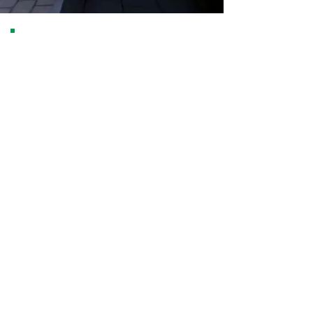
In der heutigen Zeit ist eine
professionelle Gartenplanung
unerlässlich, um Gartenanlagen
und Traumgärten Wirklichkeit
werden zu lassen. Bei Schmalz
Gartengestaltung setzen wir auf
modernste Technik wie 3D-
Gartenplanung, leistungsstarke
EDV und präzise Laserscanner,
um jede Planung bis ins kleinste
Detail zu perfektionieren. Egal ob
pflegeleichte Gärten, kreative
Gartengestaltung oder
anspruchsvoller Gartenbau –
unsere innovativen Methoden
garantieren Ergebnisse, die
individuell auf Ihr Grundstück und