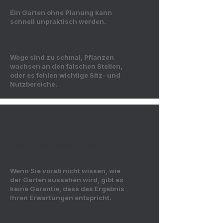
Ein Garten ohne Planung kann
schnell unpraktisch werden.
Wege sind zu schmal, Pflanzen
wachsen an den falschen Stellen,
oder es fehlen wichtige Sitz- und
Nutzbereiche.
Keine klare Vorstellung vom
Endergebnis
Wenn Sie vorab nicht wissen, wie
der Garten aussehen wird, gibt es
keine Garantie, dass das Ergebnis
Ihren Erwartungen entspricht.