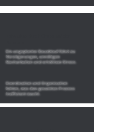
Zeitverlust durch Chaos auf der
Baustelle
Ein ungeplanter Bauablauf führt zu
Verzögerungen, unnötigen
Nacharbeiten und erhöhtem Stress.
Koordination und Organisation
fehlen, was den gesamten Prozess
ineffizient macht.
Mangelnde Funktionalität