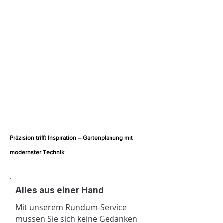
Gartengestaltung zu tun hat. Mit
unserem Rundum-Service und
fortschrittlicher Technik schaffen
wir nicht nur pflegeleichte Gärten,
sondern auch Räume, die
inspirieren und begeistern. Ihr
Weg zu einem einzigartigen
Garten beginnt hier – profitieren
Sie von unserem Know-how und
unseren innovativen Lösungen. 🌿
✨
Präzision trifft Inspiration – Gartenplanung mit
modernster Technik
Alles aus einer Hand
Mit unserem Rundum-Service
müssen Sie sich keine Gedanken