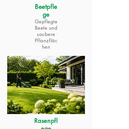
Beetpfle
ge
Gepflegte
Beete und
saubere
Pflanzfläc
hen
Rasenpfl
ege