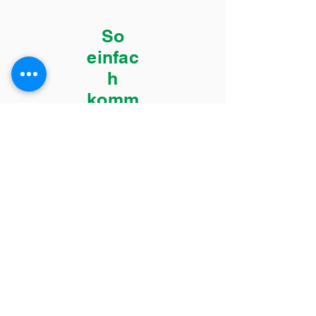
So
einfac
h
komm
en Sie
zu
Ihrem
Ange
bot
Anfrage senden
Telefonisch oder
über das