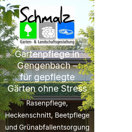
Gartenpflege in
Gengenbach –
für gepflegte
Gärten ohne Stress
Rasenpflege,
Heckenschnitt, Beetpflege
und Grünabfallentsorgung