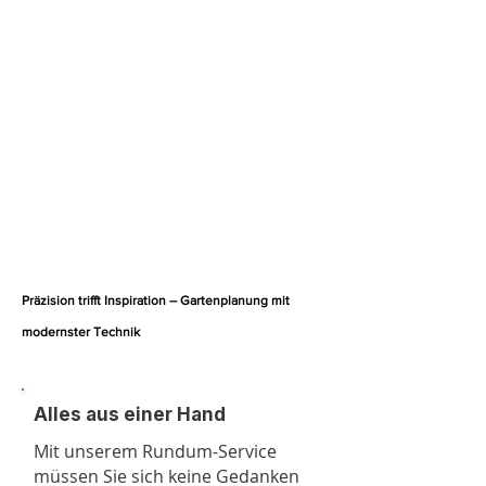
Gartengestaltung zu tun hat. Mit
unserem Rundum-Service und
fortschrittlicher Technik schaffen
wir nicht nur pflegeleichte Gärten,
sondern auch Räume, die
inspirieren und begeistern. Ihr
Weg zu einem einzigartigen
Garten beginnt hier – profitieren
Sie von unserem Know-how und
unseren innovativen Lösungen. 🌿
✨
Präzision trifft Inspiration – Gartenplanung mit
modernster Technik
Alles aus einer Hand
Mit unserem Rundum-Service
müssen Sie sich keine Gedanken