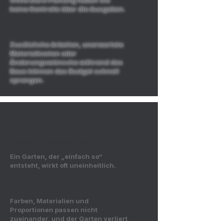
Ohne klare Planung haben Sie
keine Kontrolle über die Ausgaben.
Zusätzliche Arbeiten, unerwartete
Materialkosten oder
Änderungswünsche während des
Baus können das Budget schnell
sprengen.
Unstimmiges Gesamtkonzept
Ein Garten, der „einfach so“
entsteht, wirkt oft uneinheitlich.
Farben, Materialien und
Proportionen passen nicht
zueinander, und der Garten verliert