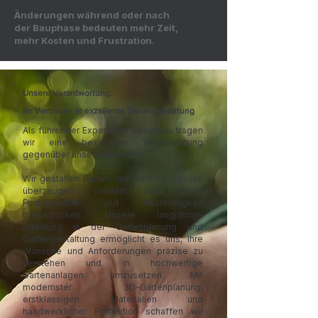
Änderungen während oder nach
der Bauphase bedeuten mehr Zeit,
mehr Kosten und Frustration.
Unsere Verantwortung:
Ihr Vertrauen in exzellente Gartengestaltung
​Als führender Experte im Gartenbau tragen
wir eine besondere Verantwortung
gegenüber unseren Kunden:
Wir gestalten Gärten, die nicht nur optisch
überzeugen, sondern auch durch
Funktionalität und Nachhaltigkeit
beeindrucken. Unsere langjährige
Erfahrung in der Gartenplanung und
Gartengestaltung ermöglicht es uns, Ihre
Wünsche und Anforderungen präzise zu
verstehen und in hochwertige
Gartenanlagen umzusetzen. Mit
modernster 3D-Gartenplanung,
erstklassigen Materialien und
handwerklicher Perfektion schaffen wir