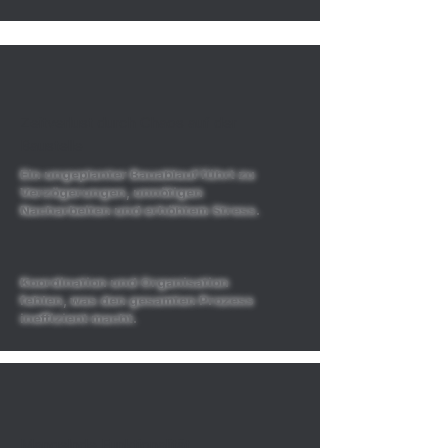
Zeitverlust durch Chaos auf der
Baustelle
Ein ungeplanter Bauablauf führt zu
Verzögerungen, unnötigen
Nacharbeiten und erhöhtem Stress.
Koordination und Organisation
fehlen, was den gesamten Prozess
ineffizient macht.
Mangelnde Funktionalität