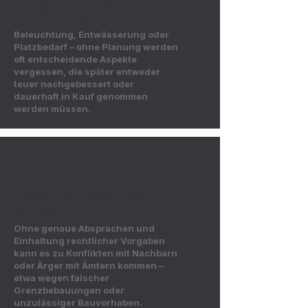
unberücksichtigt
Beleuchtung, Entwässerung oder
Platzbedarf – ohne Planung werden
oft entscheidende Aspekte
vergessen, die später entweder
teuer nachgebessert oder
dauerhaft in Kauf genommen
werden müssen.
Probleme mit Nachbarn oder
Behörden
Ohne genaue Absprachen und
Einhaltung rechtlicher Vorgaben
kann es zu Konflikten mit Nachbarn
oder Ärger mit Ämtern kommen –
etwa wegen falscher
Grenzbebauungen oder
unzulässiger Bauvorhaben.