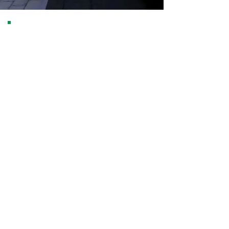
In der heutigen Zeit ist eine
professionelle Gartenplanung
unerlässlich, um Gartenanlagen
und Traumgärten Wirklichkeit
werden zu lassen. Bei Schmalz
Gartengestaltung setzen wir auf
modernste Technik wie 3D-
Gartenplanung, leistungsstarke
EDV und präzise Laserscanner,
um jede Planung bis ins kleinste
Detail zu perfektionieren. Egal ob
pflegeleichte Gärten, kreative
Gartengestaltung oder
anspruchsvoller Gartenbau –
unsere innovativen Methoden
garantieren Ergebnisse, die
individuell auf Ihr Grundstück und