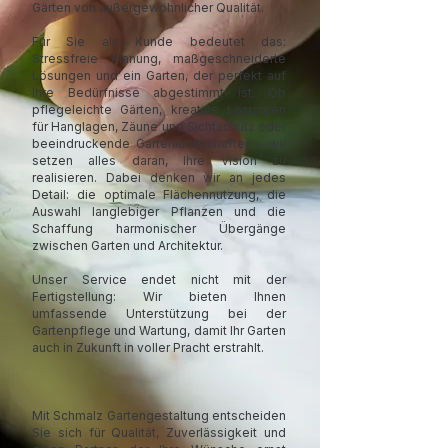
Gärten von außergewöhnlicher Qualität.
Für Sie als Kunde bedeutet das:
Stressfreie Planung, maßgeschneiderte
Lösungen und ein Garten, der perfekt auf
Ihre Bedürfnisse abgestimmt ist. Ob
pflegeleichte Gärten, kreative Lösungen
für Hanglagen, Zäune und Sichtschutz oder
beeindruckende Gartenlandschaften – wir
setzen alles daran, Ihre Vision zu
realisieren. Dabei denken wir an jedes
Detail: die optimale Flächennutzung, die
Auswahl langlebiger Pflanzen und die
Schaffung harmonischer Übergänge
zwischen Garten und Architektur.
Unser Service endet nicht mit der
Fertigstellung: Wir bieten Ihnen
umfassende Unterstützung bei der
Gartenpflege und Wartung, damit Ihr Garten
auch in Zukunft in voller Pracht erstrahlt.
Mit Schmalz Gartengestaltung entscheiden
Sie sich für Qualität, Zuverlässigkeit und