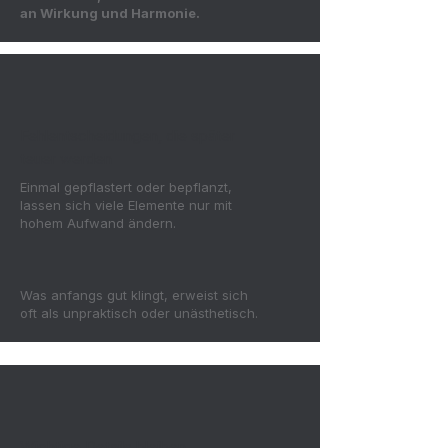
an Wirkung und Harmonie.
Fehlentscheidungen, die später
teuer werden
Einmal gepflastert oder bepflanzt,
lassen sich viele Elemente nur mit
hohem Aufwand ändern.
Was anfangs gut klingt, erweist sich
oft als unpraktisch oder unästhetisch.
Wichtige Details bleiben