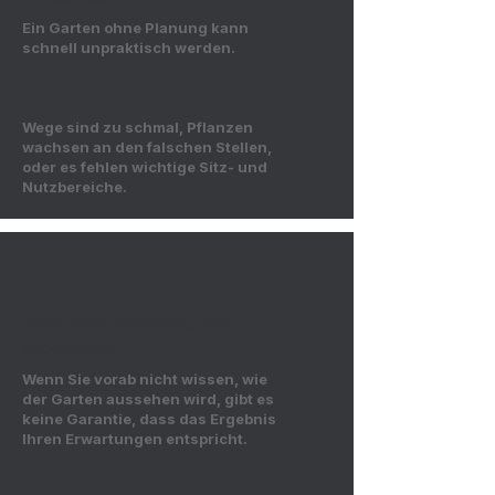
Ein Garten ohne Planung kann
schnell unpraktisch werden.
Wege sind zu schmal, Pflanzen
wachsen an den falschen Stellen,
oder es fehlen wichtige Sitz- und
Nutzbereiche.
Keine klare Vorstellung vom
Endergebnis
Wenn Sie vorab nicht wissen, wie
der Garten aussehen wird, gibt es
keine Garantie, dass das Ergebnis
Ihren Erwartungen entspricht.