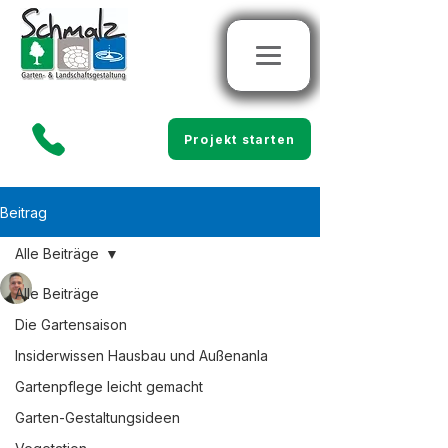
Projekt starten
Beitrag
Alle Beiträge
Marco Schmalz
Alle Beiträge
8. Juni
4 Min. Lesezeit
Gartenplanung in
Die Gartensaison
Fischerbach – So
Insiderwissen Hausbau und Außenanla
Gartenpflege leicht gemacht
gestalten Sie Ihren Garten
Garten-Gestaltungsideen
Ein eigener Garten ist mehr als nur 