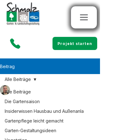
Projekt starten
Beitrag
Alle Beiträge
Marco Schmalz
Alle Beiträge
29. Juni
4 Min. Lesezeit
Kreative lokale
Die Gartensaison
Gartengestaltung
Insiderwissen Hausbau und Außenanla
Gartenpflege leicht gemacht
Fischerbach entdecken
Garten-Gestaltungsideen
Ein Garten ist mehr als nur ein 