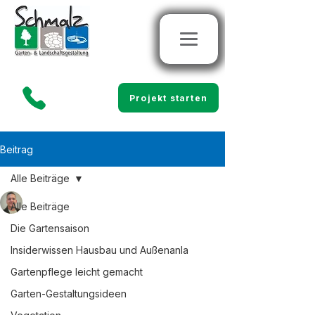
Projekt starten
Beitrag
Alle Beiträge
Marco Schmalz
Alle Beiträge
20. Apr.
4 Min. Lesezeit
Zaunbau Experten
Die Gartensaison
Kinzigtal: So finden Sie
Insiderwissen Hausbau und Außenanla
Gartenpflege leicht gemacht
die richtige Firma
Garten-Gestaltungsideen
Ein Zaun ist mehr als nur eine 