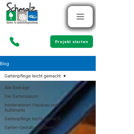
Projekt starten
Blog
Gartenpflege leicht gemacht
Alle Beiträge
Die Gartensaison
Insiderwissen Hausbau und
Außenanla
Gartenpflege leicht gemacht
Garten-Gestaltungsideen