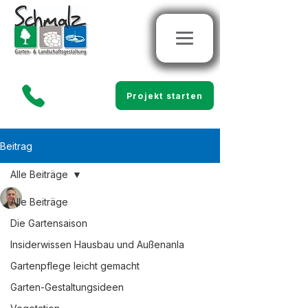
Projekt starten
Beitrag
Alle Beiträge
Marco Schmalz
Alle Beiträge
10. Jan. 2025
4 Min. Lesezeit
Warum der Austausch von
Die Gartensaison
Erde durch Substrat der
Insiderwissen Hausbau und Außenanla
Gartenpflege leicht gemacht
einzige richtige Weg ist
Garten-Gestaltungsideen
Aktualisiert:
26. Jan. 2025